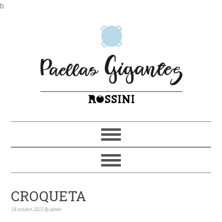
b
CROQUETA
18 octubre, 2022
By
admin